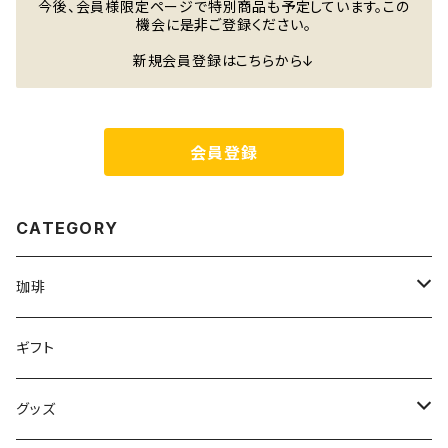
今後、会員様限定ページで特別商品も予定しています。この
機会に是非ご登録ください。
新規会員登録はこちらから↓
会員登録
CATEGORY
珈琲
珈琲豆
ギフト
オリヂナルブレンド
ドリップパック
グッズ