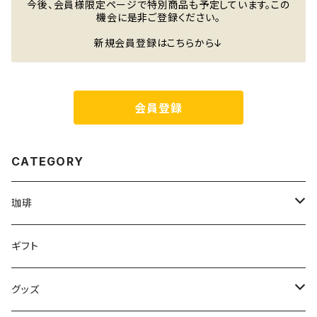
今後、会員様限定ページで特別商品も予定しています。この
機会に是非ご登録ください。
新規会員登録はこちらから↓
会員登録
CATEGORY
珈琲
珈琲豆
ギフト
オリヂナルブレンド
ドリップパック
グッズ