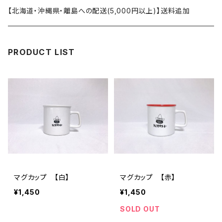
ストレート
カフェインレス（デカフェ）
マグカップ
【北海道・沖縄県・離島への配送(5,000円以上)】送料追加
カフェインレス（デカフェ）
ブレンド
Ｔシャツ
PRODUCT LIST
オリヂナルブレンド
バッグ
ワッペン
マグカップ 【白】
マグカップ 【赤】
¥1,450
¥1,450
SOLD OUT