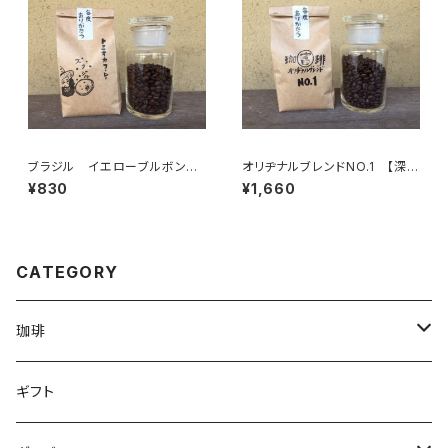
ブラジル イエローブルボン
オリヂナルブレンドNO.1 【深
【中深煎】ナッツ 100g/袋
煎】ビターチョコのような苦味 2
¥830
¥1,660
00g/袋
CATEGORY
珈琲
珈琲豆
ギフト