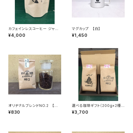
カフェインレスコーヒー ジャン
マグカップ 【白】
ボリーパック(23個入)
¥4,000
¥1,450
オリヂナルブレンドNO.2 【中
選べる珈琲ギフト（200g×2種
深煎】ほろ苦調和のとれた味わ
類お選びください）
¥830
¥3,700
い 100g/袋