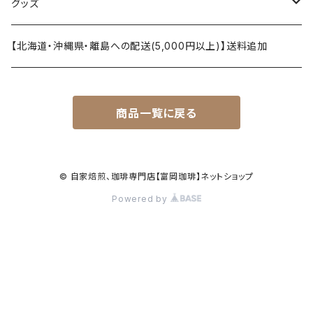
オリヂナルブレンド
ドリップパック
グッズ
ストレート
カフェインレス（デカフェ）
マグカップ
【北海道・沖縄県・離島への配送(5,000円以上)】送料追加
カフェインレス（デカフェ）
ブレンド
Ｔシャツ
商品一覧に戻る
オリヂナルブレンド
バッグ
ワッペン
© 自家焙煎、珈琲専門店【富岡珈琲】ネットショップ
Powered by