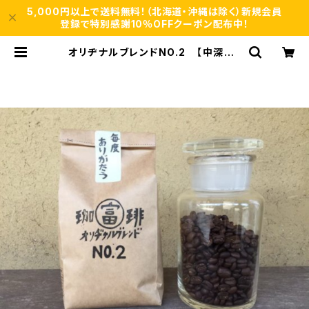
5,000円以上で送料無料！（北海道・沖縄は除く）新規会員
登録で特別感謝10％OFFクーポン配布中！
オリヂナルブレンドNO.2 【中深煎】
ほろ苦調和のとれた味わい 200g/袋
| 自家焙煎、珈琲専門店【富岡珈琲】ネ
ットショップ