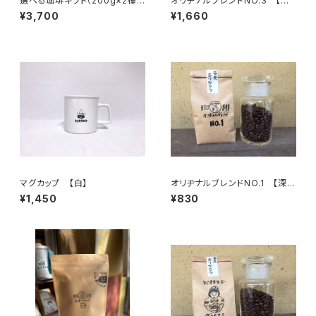
選べる珈琲ギフト（200g×2種
オリヂナルブレンドNO.3 【浅
類お選びください）
煎】円い酸味、あっさり 200g/
¥3,700
¥1,660
袋
マグカップ 【白】
オリヂナルブレンドNO.1 【深
煎】ビターチョコのような苦味 1
¥1,450
¥830
00g/袋