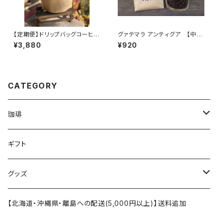
【定期便】ドリップバッグコーヒー
グァテマラ アンティグア 【中深
（NO.1 深煎） ジャンボリーパッ
煎】明るいコク 100g/袋
¥3,880
¥920
ク(23個入)
CATEGORY
珈琲
珈琲豆
ギフト
オリヂナルブレンド
ドリップパック
グッズ
ストレート
カフェインレス（デカフェ）
マグカップ
【北海道・沖縄県・離島への配送(5,000円以上)】送料追加