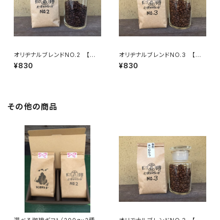
オリヂナルブレンドNO.2 【中
オリヂナルブレンドNO.3 【浅
深煎】ほろ苦調和のとれた味わ
煎】円い酸味、あっさり 100g/袋
¥830
¥830
い 100g/袋
その他の商品