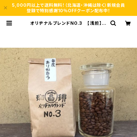
5,000円以上で送料無料！（北海道・沖縄は除く）新規会員
登録で特別感謝10％OFFクーポン配布中！
オリヂナルブレンドNO.3 【浅煎】円
い酸味、あっさり 100g/袋 | 自家焙
煎、珈琲専門店【富岡珈琲】ネットショ
ップ