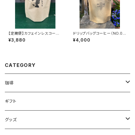
【定期便】カフェインレスコーヒ
ドリップバッグコーヒー（NO.0
ー ジャンボリーパック(23個入)
極深煎） ジャンボリーパック(23
¥3,880
¥4,000
個入)
CATEGORY
珈琲
珈琲豆
ギフト
オリヂナルブレンド
ドリップパック
グッズ