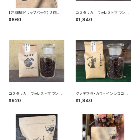
【冷珈琲ドリップバッグ】 3個入り
コスタリカ フォレストマウンテ
×1袋
ン 【中煎】 200g/袋
¥660
¥1,840
コスタリカ フォレストマウンテ
グァテマラ・カフェインレスコー
ン 【中煎】100g/袋
ヒー200ｇ/袋
¥920
¥1,840