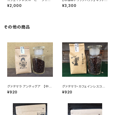
ボリーパック ミニ (11個入)
ット 3個入り×4袋
¥2,000
¥3,300
その他の商品
グァテマラ アンティグア 【中深
グァテマラ・カフェインレスコー
煎】明るいコク 100g/袋
ヒー100ｇ/袋
¥920
¥920