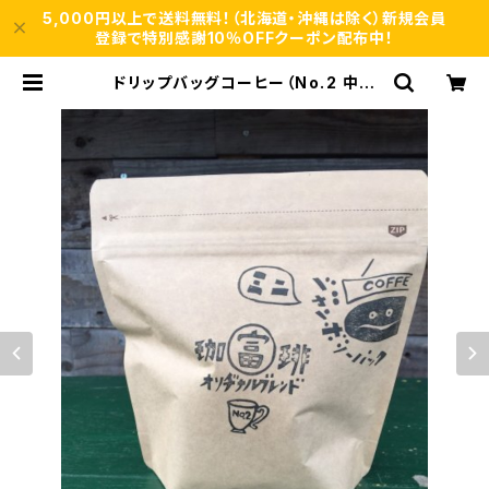
5,000円以上で送料無料！（北海道・沖縄は除く）新規会員
登録で特別感謝10％OFFクーポン配布中！
ドリップバッグコーヒー（No.2 中深
煎） ジャンボリーパック ミニ (11個
入) | 自家焙煎、珈琲専門店【富岡珈
琲】ネットショップ