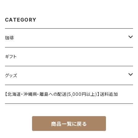
CATEGORY
珈琲
珈琲豆
ギフト
オリヂナルブレンド
ドリップパック
グッズ
ストレート
カフェインレス（デカフェ）
マグカップ
【北海道・沖縄県・離島への配送(5,000円以上)】送料追加
カフェインレス（デカフェ）
ブレンド
Ｔシャツ
商品一覧に戻る
オリヂナルブレンド
バッグ